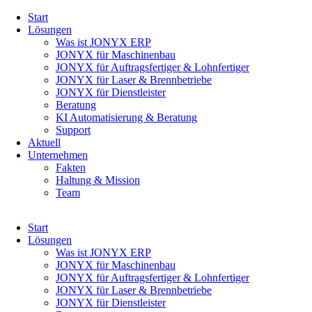
Navigation
Start
überspringen
Lösungen
Was ist JONYX ERP
JONYX für Maschinenbau
JONYX für Auftragsfertiger & Lohnfertiger
JONYX für Laser & Brennbetriebe
JONYX für Dienstleister
Beratung
KI Automatisierung & Beratung
Support
Aktuell
Unternehmen
Fakten
Haltung & Mission
Team
Navigation
Start
überspringen
Lösungen
Was ist JONYX ERP
JONYX für Maschinenbau
JONYX für Auftragsfertiger & Lohnfertiger
JONYX für Laser & Brennbetriebe
JONYX für Dienstleister