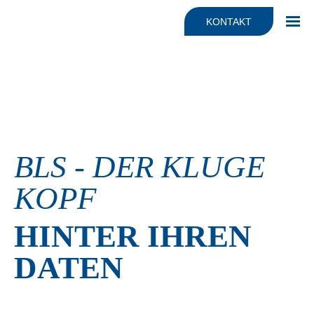
Fakten
JONYX für Dienstleister
KONTAKT
Haltung & Mission
Beratung
Team
KI Automatisierung & Beratung
Support
BLS - DER KLUGE
KOPF
HINTER IHREN
DATEN