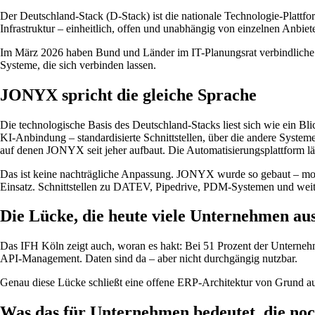
Der Deutschland-Stack (D-Stack) ist die nationale Technologie-Plattf
Infrastruktur – einheitlich, offen und unabhängig von einzelnen Anbiet
Im März 2026 haben Bund und Länder im IT-Planungsrat verbindliche te
Systeme, die sich verbinden lassen.
JONYX spricht die gleiche Sprache
Die technologische Basis des Deutschland-Stacks liest sich wie ei
KI-Anbindung – standardisierte Schnittstellen, über die andere Syst
auf denen JONYX seit jeher aufbaut. Die Automatisierungsplattform lä
Das ist keine nachträgliche Anpassung. JONYX wurde so gebaut – mod
Einsatz. Schnittstellen zu DATEV, Pipedrive, PDM-Systemen und weit
Die Lücke, die heute viele Unternehmen au
Das IFH Köln zeigt auch, woran es hakt: Bei 51 Prozent der Unterneh
API-Management. Daten sind da – aber nicht durchgängig nutzbar.
Genau diese Lücke schließt eine offene ERP-Architektur von Grund au
Was das für Unternehmen bedeutet, die no