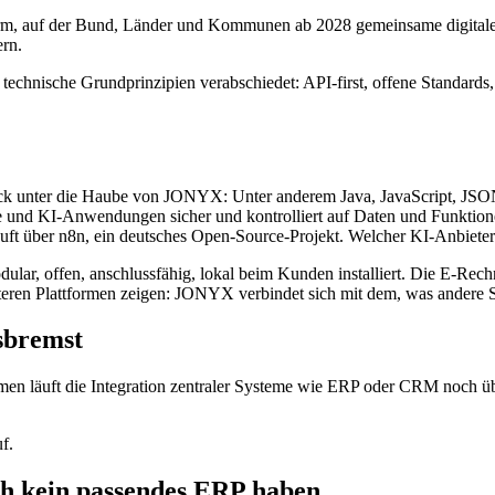
orm, auf der Bund, Länder und Kommunen ab 2028 gemeinsame digitale Di
ern.
chnische Grundprinzipien verabschiedet: API-first, offene Standards,
n Blick unter die Haube von JONYX: Unter anderem Java, JavaScript
eme und KI-Anwendungen sicher und kontrolliert auf Daten und Funktio
uft über n8n, ein deutsches Open-Source-Projekt. Welcher KI-Anbieter
ular, offen, anschlussfähig, lokal beim Kunden installiert. Die E-R
eren Plattformen zeigen: JONYX verbindet sich mit dem, was andere 
sbremst
men läuft die Integration zentraler Systeme wie ERP oder CRM noch ü
f.
ch kein passendes ERP haben