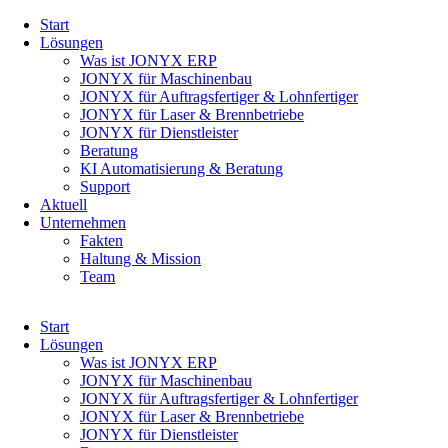
Navigation
Start
überspringen
Lösungen
Was ist JONYX ERP
JONYX für Maschinenbau
JONYX für Auftragsfertiger & Lohnfertiger
JONYX für Laser & Brennbetriebe
JONYX für Dienstleister
Beratung
KI Automatisierung & Beratung
Support
Aktuell
Unternehmen
Fakten
Haltung & Mission
Team
Navigation
Start
überspringen
Lösungen
Was ist JONYX ERP
JONYX für Maschinenbau
JONYX für Auftragsfertiger & Lohnfertiger
JONYX für Laser & Brennbetriebe
JONYX für Dienstleister