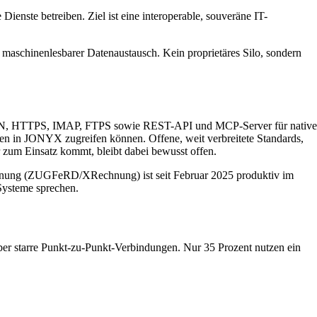
enste betreiben. Ziel ist eine interoperable, souveräne IT-
 maschinenlesbarer Datenaustausch. Kein proprietäres Silo, sondern
, JSON, HTTPS, IMAP, FTPS sowie REST-API und MCP-Server für native
nen in JONYX zugreifen können. Offene, weit verbreitete Standards,
 zum Einsatz kommt, bleibt dabei bewusst offen.
echnung (ZUGFeRD/XRechnung) ist seit Februar 2025 produktiv im
Systeme sprechen.
ber starre Punkt-zu-Punkt-Verbindungen. Nur 35 Prozent nutzen ein